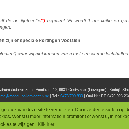
f de opstijglocatie
(*)
bepalen! (Er wordt 1 uur veilig en ge
engen.
en zijn er speciale kortingen voorzien!
eglement) waar wij niet kunnen varen met een warme luchtballon
dministratieve zetel: Vaartkant 19, 9931 Oostwinkel (Lievegem) | Bedrijf: Sl
info@madou-ballonvaarten.be
| Tel.:
0478/700.800
| Ond.Nr.: BE 0476.923.26
GEMENE VOORWAARDEN
|
PRIVACYVERKLARING
|
COOKIEBE
bruik van deze site te verbeteren. Door verder te surfen op de
kies. Wenst u meer informatie hieromtrent of wenst u, in het k
Webdesign:
Optnet.be
okies te wijzigen,
Klik hier