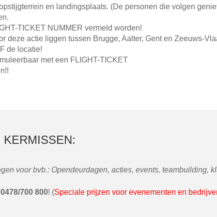
 opstijgterrein en landingsplaats. (De personen die volgen genie
en.
t FLIGHT-TICKET NUMMER vermeld worden!
or deze actie liggen tussen Brugge, Aalter, Gent en Zeeuws-Vla
 de locatie!
f cumuleerbaar met een FLIGHT-TICKET
n!!
F KERMISSEN:
en voor bvb.: Opendeurdagen, acties, events, teambuilding, kl
l
0478/700 800
! (
Speciale prijzen voor evenementen en bedrijve