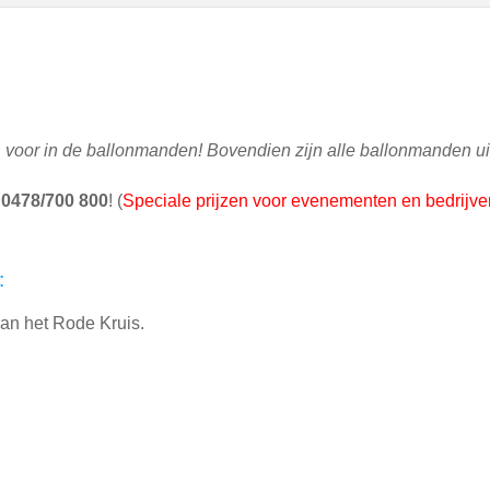
n
voor in de ballonmanden! Bovendien zijn alle ballonmanden u
l
0478/700 800
! (
Speciale prijzen voor evenementen en bedrijve
:
an het Rode Kruis.