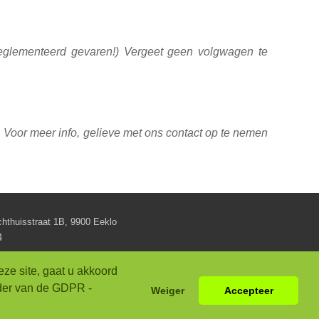
reglementeerd gevaren!) Vergeet geen volgwagen te
. Voor meer info, gelieve met ons contact op te nemen
achthuisstraat 1B, 9900 Eeklo
4
LEID
ze site, gaat u akkoord
ader van de GDPR -
Weiger
Accepteer