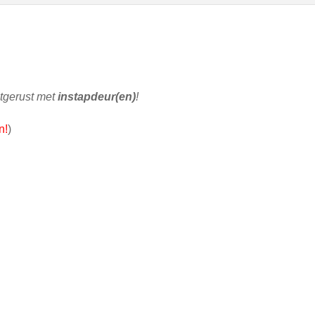
itgerust met
instapdeur(en)
!
n!
)