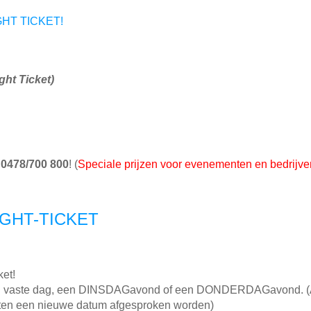
HT TICKET!
ight Ticket)
l
0478/700 800
! (
Speciale prijzen voor evenementen en bedrijve
IGHT-TICKET
et!
vaste dag, een DINSDAGavond of een DONDERDAGavond. (Als e
rten een nieuwe datum afgesproken worden)